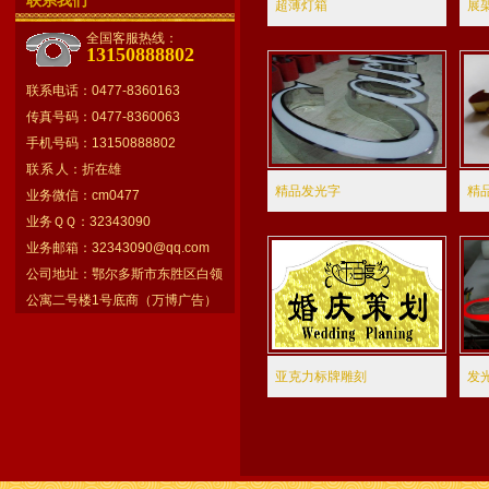
联系我们
超薄灯箱
展
全国客服热线：
13150888802
联系电话：0477-8360163
传真号码：0477-8360063
手机号码：13150888802
联 系 人：折在雄
精品发光字
精
业务微信：cm0477
业务ＱＱ：32343090
业务邮箱：
32343090@qq.com
公司地址：鄂尔多斯市东胜区白领
公寓二号楼1号底商（万博广告）
亚克力标牌雕刻
发