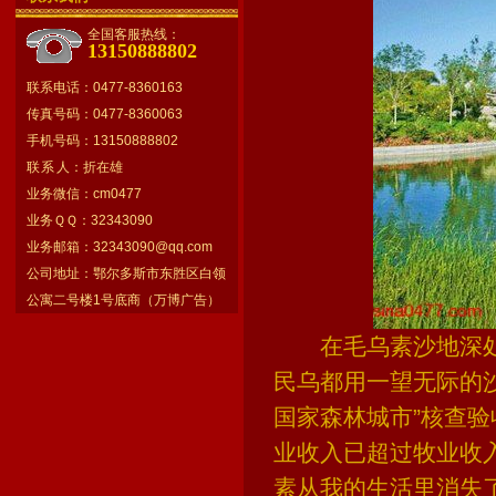
全国客服热线：
13150888802
联系电话：0477-8360163
传真号码：0477-8360063
手机号码：13150888802
联 系 人：折在雄
业务微信：cm0477
业务ＱＱ：32343090
业务邮箱：
32343090@qq.com
公司地址：鄂尔多斯市东胜区白领
公寓二号楼1号底商（万博广告）
在毛乌素沙地深处，内蒙古
民乌都用一望无际的沙
国家森林城市”核查
业收入已超过牧业收
素从我的生活里消失